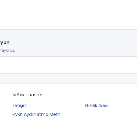
uyun
miyoruz.
DİĞER LİNKLER
İletişim
Gizlilik İlkesi
KVKK Aydınlatma Metni